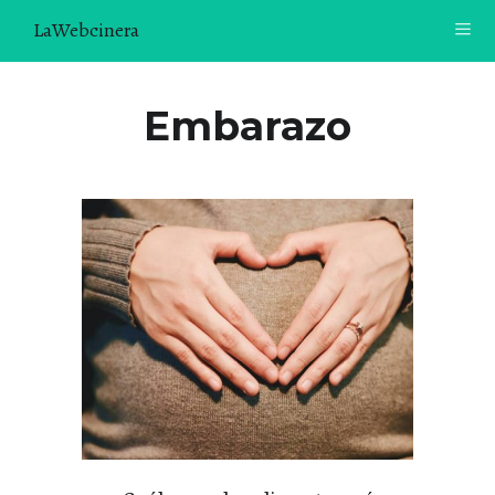
LaWebcinera
RECETAS
Embarazo
VIDEORECETAS
CONTACTO
SOBRE MÍ
¿TE GUSTARÍA UNIRTE A NUESTRA AVENTURA GASTRON
ÓMICA?
ÚNETE A LA NEWSLETTER
RECOMENDACIONES