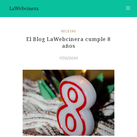
LaWebcinera
RECETAS
RECETAS
El Blog LaWebcinera cumple 8
VIDEORECETAS
años
CONTACTO
17/12/2020
SOBRE MÍ
¿TE GUSTARÍA UNIRTE A NUESTRA AVENTURA GASTRON
ÓMICA?
ÚNETE A LA NEWSLETTER
RECOMENDACIONES