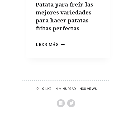
Patata para freír, las
DE
mejores variedades
VERANO
para hacer patatas
fritas perfectas
PATATA
LEER MÁS
PARA
FREÍR,
LAS
MEJORES
VARIEDADES
4 MINS READ
438 VIEWS
0
LIKE
PARA
HACER
PATATAS
FRITAS
PERFECTAS