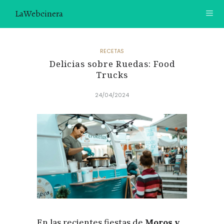
LaWebcinera
RECETAS
RECETAS
Delicias sobre Ruedas: Food
VIDEORECETAS
Trucks
CONTACTO
24/04/2024
SOBRE MÍ
¿TE GUSTARÍA UNIRTE A NUESTRA AVENTURA GASTRON
ÓMICA?
ÚNETE A LA NEWSLETTER
RECOMENDACIONES
En las recientes fiestas de
Moros y