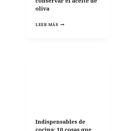
conservar el aceite de
oliva
EL
LEER MÁS
MEJOR
ENVASE
PARA
CONSERVAR
EL
ACEITE
DE
OLIVA
Indispensables de
cocina: 10 cosas que