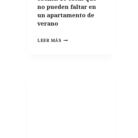
no pueden faltar en
un apartamento de
verano
INDISPENSABLES
LEER MÁS
DE
COCINA:
10
COSAS
QUE
NO
PUEDEN
FALTAR
EN
UN
APARTAMENTO