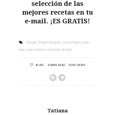
selección de las
mejores recetas en tu
e-mail. ¡ES GRATIS!
,
,
,
bread
bread recipes
cómo hacer pan
,
,
pan
pan casero
recetas de pan
4 MINS READ
5055 VIEWS
0
LIKE
Tatiana