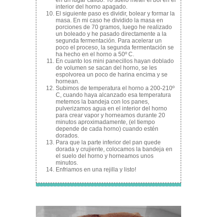
en un lugar cálido. Yo suelo meter el bol en el
interior del horno apagado.
El siguiente paso es dividir, bolear y formar la
masa. En mi caso he dividido la masa en
porciones de 70 gramos, luego he realizado
un boleado y he pasado directamente a la
segunda fermentación. Para acelerar un
poco el proceso, la segunda fermentación se
ha hecho en el horno a 50º C.
En cuanto los mini panecillos hayan doblado
de volumen se sacan del horno, se les
espolvorea un poco de harina encima y se
hornean.
Subimos de temperatura el horno a 200-210º
C, cuando haya alcanzado esa temperatura
metemos la bandeja con los panes,
pulverizamos agua en el interior del horno
para crear vapor y horneamos durante 20
minutos aproximadamente, (el tiempo
depende de cada horno) cuando estén
dorados.
Para que la parte inferior del pan quede
dorada y crujiente, colocamos la bandeja en
el suelo del horno y horneamos unos
minutos.
Enfriamos en una rejilla y listo!