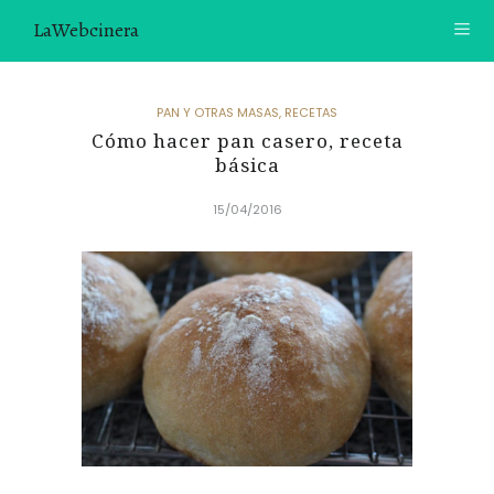
LaWebcinera
RECETAS
PAN Y OTRAS MASAS
,
RECETAS
Cómo hacer pan casero, receta
VIDEORECETAS
básica
CONTACTO
15/04/2016
SOBRE MÍ
¿TE GUSTARÍA UNIRTE A NUESTRA AVENTURA GASTRON
ÓMICA?
ÚNETE A LA NEWSLETTER
RECOMENDACIONES