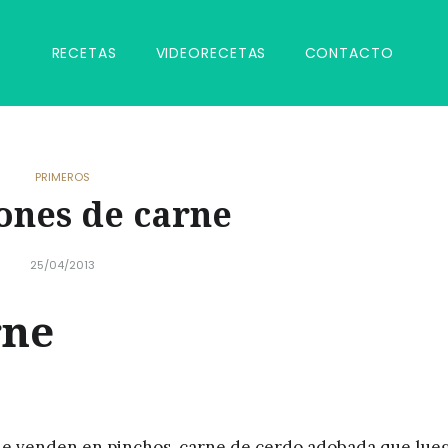
RECETAS
VIDEORECETAS
CONTACTO
PRIMEROS
ones de carne
25/04/2013
rne
ue venden en pinchos, carne de cerdo adobada que lue