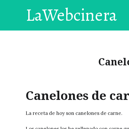
LaWebcinera
Canel
Canelones de ca
La receta de hoy son canelones de carne.
Los canelones los he rellenado con carne q