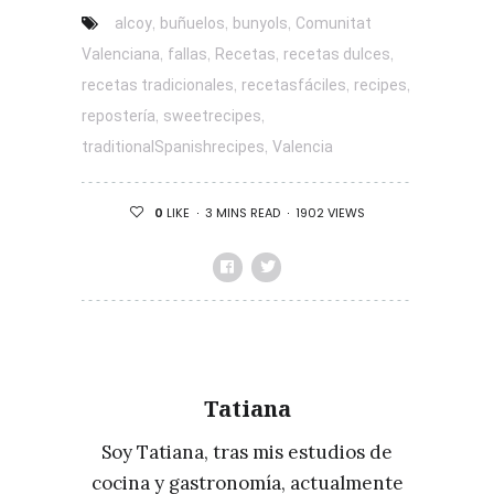
,
,
,
alcoy
buñuelos
bunyols
Comunitat
,
,
,
,
Valenciana
fallas
Recetas
recetas dulces
,
,
,
recetas tradicionales
recetasfáciles
recipes
,
,
repostería
sweetrecipes
,
traditionalSpanishrecipes
Valencia
3 MINS READ
1902 VIEWS
0
LIKE
Tatiana
Soy Tatiana, tras mis estudios de
cocina y gastronomía, actualmente