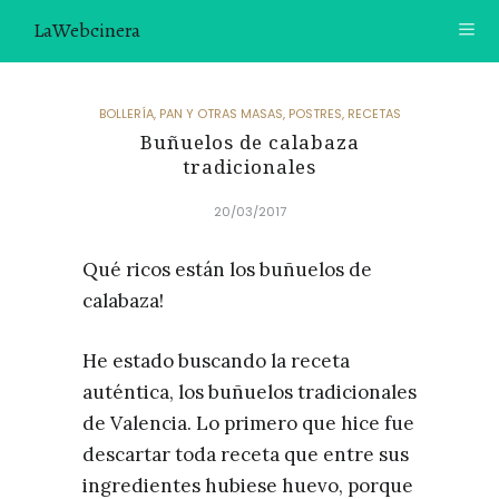
LaWebcinera
RECETAS
BOLLERÍA
,
PAN Y OTRAS MASAS
,
POSTRES
,
RECETAS
Buñuelos de calabaza
VIDEORECETAS
tradicionales
CONTACTO
20/03/2017
SOBRE MÍ
Qué ricos están los buñuelos de
¿TE GUSTARÍA UNIRTE A NUESTRA AVENTURA GASTRON
calabaza!
ÓMICA?
ÚNETE A LA NEWSLETTER
He estado buscando la receta
auténtica, los buñuelos tradicionales
RECOMENDACIONES
de Valencia. Lo primero que hice fue
descartar toda receta que entre sus
ingredientes hubiese huevo, porque