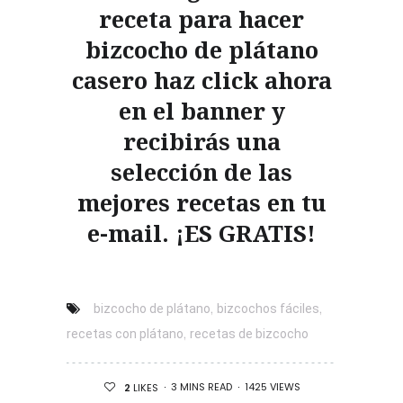
receta para hacer
bizcocho de plátano
casero haz click ahora
en el banner y
recibirás una
selección de las
mejores recetas en tu
e-mail. ¡ES GRATIS!
,
,
bizcocho de plátano
bizcochos fáciles
,
recetas con plátano
recetas de bizcocho
3 MINS READ
1425 VIEWS
2
LIKES