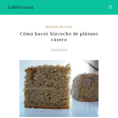
LaWebcinera
RECETAS
BOLLERÍA
,
RECETAS
Cómo hacer bizcocho de plátano
VIDEORECETAS
casero
CONTACTO
15/02/2013
SOBRE MÍ
¿TE GUSTARÍA UNIRTE A NUESTRA AVENTURA GASTRON
ÓMICA?
ÚNETE A LA NEWSLETTER
RECOMENDACIONES