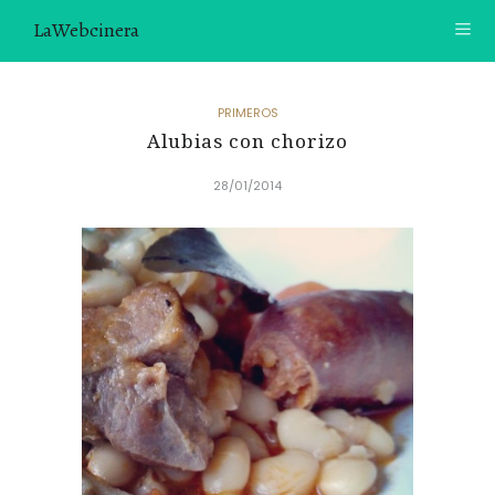
LaWebcinera
RECETAS
PRIMEROS
Alubias con chorizo
VIDEORECETAS
28/01/2014
CONTACTO
SOBRE MÍ
¿TE GUSTARÍA UNIRTE A NUESTRA AVENTURA GASTRON
ÓMICA?
ÚNETE A LA NEWSLETTER
RECOMENDACIONES