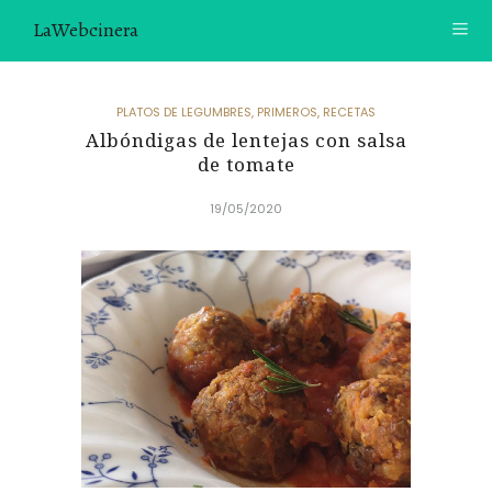
LaWebcinera
RECETAS
PLATOS DE LEGUMBRES
,
PRIMEROS
,
RECETAS
Albóndigas de lentejas con salsa
VIDEORECETAS
de tomate
CONTACTO
19/05/2020
SOBRE MÍ
¿TE GUSTARÍA UNIRTE A NUESTRA AVENTURA GASTRON
ÓMICA?
ÚNETE A LA NEWSLETTER
RECOMENDACIONES