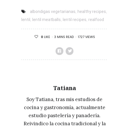
LAS
MEJORES
,
,
albondigas vegetarianas
healthy recipes
VARIEDADES
,
,
,
lentil
lentil meatballs
lentil recipes
realfood
PARA
HACER
3 MINS READ
1727 VIEWS
0
LIKE
PATATAS
FRITAS
PERFECTAS
Tatiana
Soy Tatiana, tras mis estudios de
cocina y gastronomía, actualmente
estudio pastelería y panadería.
Reivindico la cocina tradicional y la