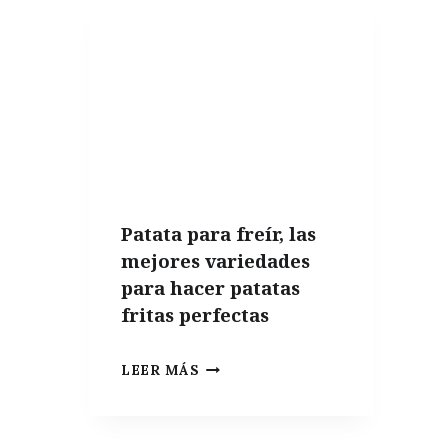
COSAS
QUE
NO
PUEDEN
FALTAR
EN
UN
APARTAMENTO
Patata para freír, las
DE
mejores variedades
VERANO
para hacer patatas
fritas perfectas
PATATA
LEER MÁS
PARA
FREÍR,