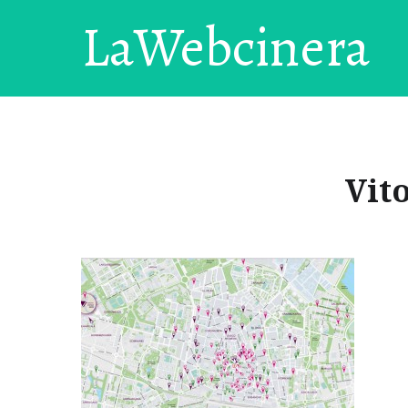
LaWebcinera
Vit