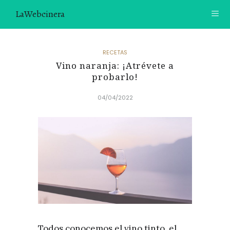
LaWebcinera
RECETAS
RECETAS
Vino naranja: ¡Atrévete a
VIDEORECETAS
probarlo!
CONTACTO
04/04/2022
SOBRE MÍ
¿TE GUSTARÍA UNIRTE A NUESTRA AVENTURA GASTRON
ÓMICA?
ÚNETE A LA NEWSLETTER
RECOMENDACIONES
Todos conocemos el vino tinto, el