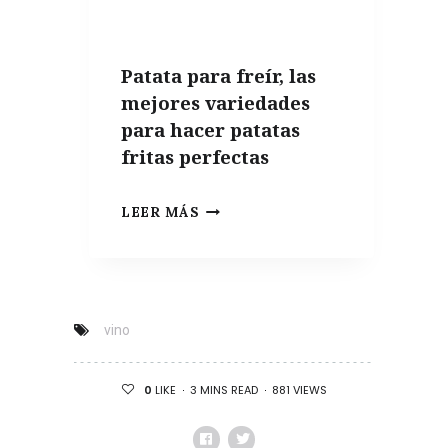
UN
APARTAMENTO
Patata para freír, las
DE
mejores variedades
VERANO
para hacer patatas
fritas perfectas
PATATA
LEER MÁS
PARA
FREÍR,
LAS
MEJORES
vino
VARIEDADES
PARA
3 MINS READ
881 VIEWS
0
LIKE
HACER
PATATAS