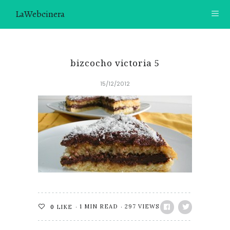
LaWebcinera
RECETAS
bizcocho victoria 5
VIDEORECETAS
15/12/2012
CONTACTO
SOBRE MÍ
¿TE GUSTARÍA UNIRTE A NUESTRA AVENTURA GASTRON
ÓMICA?
ÚNETE A LA NEWSLETTER
RECOMENDACIONES
1 MIN READ
297 VIEWS
0
LIKE