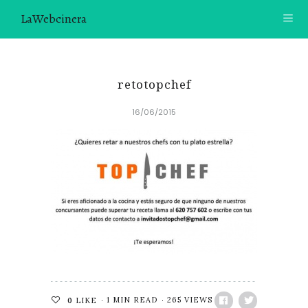
LaWebcinera
RECETAS
retotopchef
VIDEORECETAS
16/06/2015
CONTACTO
SOBRE MÍ
¿TE GUSTARÍA UNIRTE A NUESTRA AVENTURA GASTRON
ÓMICA?
ÚNETE A LA NEWSLETTER
RECOMENDACIONES
1 MIN READ
265 VIEWS
0
LIKE