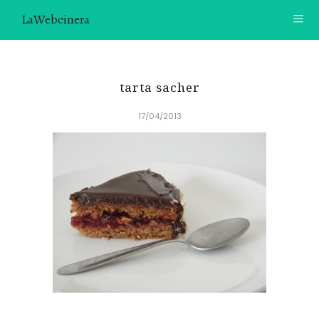
LaWebcinera
RECETAS
tarta sacher
VIDEORECETAS
17/04/2013
CONTACTO
SOBRE MÍ
¿TE GUSTARÍA UNIRTE A NUESTRA AVENTURA GASTRON
ÓMICA?
ÚNETE A LA NEWSLETTER
RECOMENDACIONES