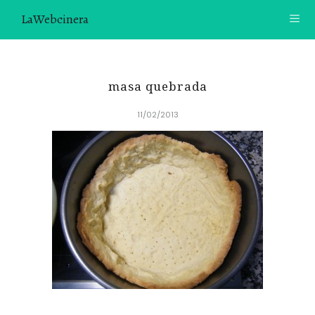
LaWebcinera
RECETAS
masa quebrada
VIDEORECETAS
11/02/2013
CONTACTO
SOBRE MÍ
¿TE GUSTARÍA UNIRTE A NUESTRA AVENTURA GASTRON
ÓMICA?
ÚNETE A LA NEWSLETTER
RECOMENDACIONES