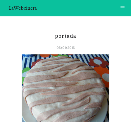
LaWebcinera
RECETAS
portada
VIDEORECETAS
03/01/2013
CONTACTO
SOBRE MÍ
¿TE GUSTARÍA UNIRTE A NUESTRA AVENTURA GASTRON
ÓMICA?
ÚNETE A LA NEWSLETTER
RECOMENDACIONES