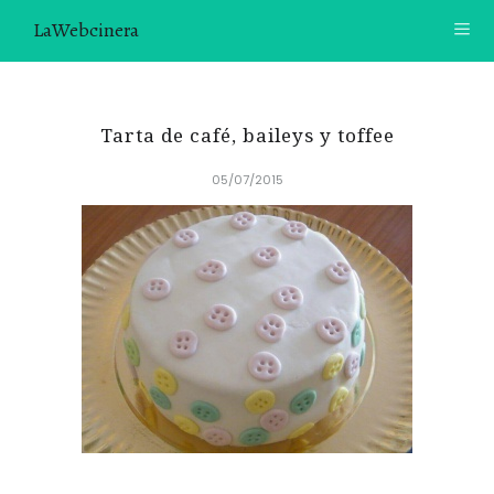
LaWebcinera
RECETAS
Tarta de café, baileys y toffee
VIDEORECETAS
05/07/2015
CONTACTO
SOBRE MÍ
¿TE GUSTARÍA UNIRTE A NUESTRA AVENTURA GASTRON
ÓMICA?
ÚNETE A LA NEWSLETTER
RECOMENDACIONES