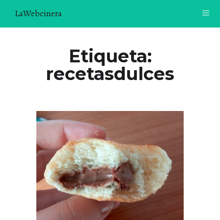
LaWebcinera
RECETAS
Etiqueta:
recetasdulces
VIDEORECETAS
CONTACTO
SOBRE MÍ
¿TE GUSTARÍA UNIRTE A NUESTRA AVENTURA GASTRON
ÓMICA?
ÚNETE A LA NEWSLETTER
RECOMENDACIONES