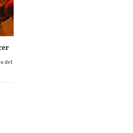
cer
es del