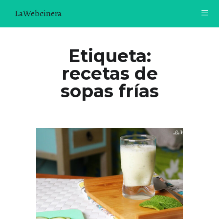
LaWebcinera
RECETAS
Etiqueta:
recetas de
VIDEORECETAS
sopas frías
CONTACTO
SOBRE MÍ
¿TE GUSTARÍA UNIRTE A NUESTRA AVENTURA GASTRON
ÓMICA?
ÚNETE A LA NEWSLETTER
RECOMENDACIONES