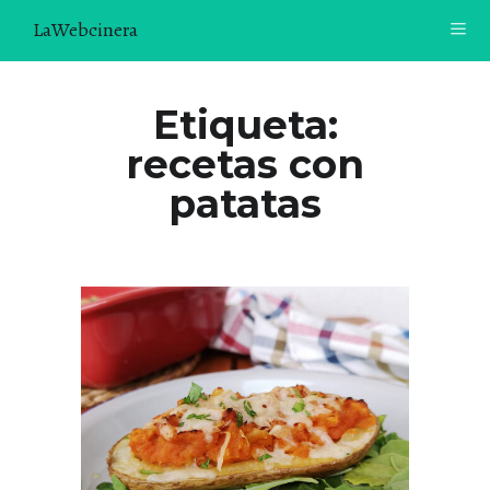
LaWebcinera
RECETAS
Etiqueta:
recetas con
VIDEORECETAS
patatas
CONTACTO
SOBRE MÍ
¿TE GUSTARÍA UNIRTE A NUESTRA AVENTURA GASTRON
ÓMICA?
ÚNETE A LA NEWSLETTER
RECOMENDACIONES