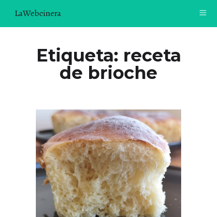
LaWebcinera
RECETAS
Etiqueta:
receta
de brioche
VIDEORECETAS
CONTACTO
SOBRE MÍ
¿TE GUSTARÍA UNIRTE A NUESTRA AVENTURA GASTRON
ÓMICA?
ÚNETE A LA NEWSLETTER
RECOMENDACIONES