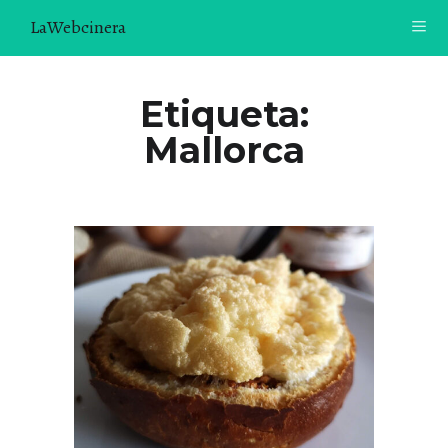
LaWebcinera
RECETAS
Etiqueta:
Mallorca
VIDEORECETAS
CONTACTO
SOBRE MÍ
¿TE GUSTARÍA UNIRTE A NUESTRA AVENTURA GASTRON
ÓMICA?
ÚNETE A LA NEWSLETTER
RECOMENDACIONES