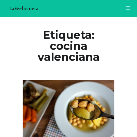
LaWebcinera
RECETAS
Etiqueta:
cocina
VIDEORECETAS
valenciana
CONTACTO
SOBRE MÍ
¿TE GUSTARÍA UNIRTE A NUESTRA AVENTURA GASTRON
ÓMICA?
ÚNETE A LA NEWSLETTER
RECOMENDACIONES