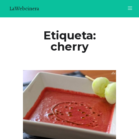
LaWebcinera
RECETAS
Etiqueta:
cherry
VIDEORECETAS
CONTACTO
SOBRE MÍ
¿TE GUSTARÍA UNIRTE A NUESTRA AVENTURA GASTRON
ÓMICA?
ÚNETE A LA NEWSLETTER
RECOMENDACIONES