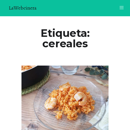
LaWebcinera
RECETAS
Etiqueta:
cereales
VIDEORECETAS
CONTACTO
SOBRE MÍ
¿TE GUSTARÍA UNIRTE A NUESTRA AVENTURA GASTRON
ÓMICA?
ÚNETE A LA NEWSLETTER
RECOMENDACIONES