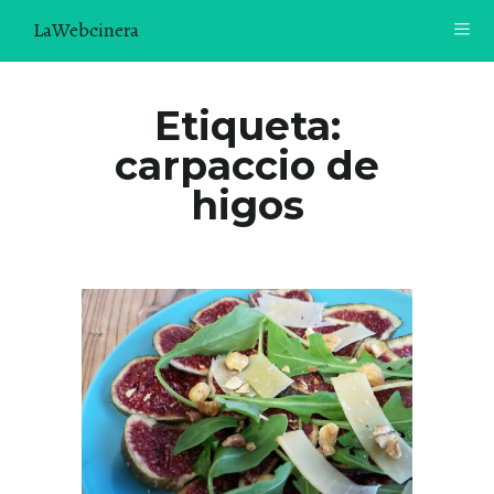
LaWebcinera
RECETAS
Etiqueta:
carpaccio de
VIDEORECETAS
higos
CONTACTO
SOBRE MÍ
¿TE GUSTARÍA UNIRTE A NUESTRA AVENTURA GASTRON
ÓMICA?
ÚNETE A LA NEWSLETTER
RECOMENDACIONES