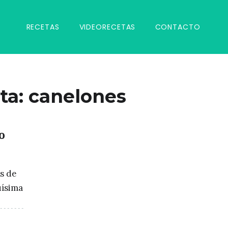
RECETAS
VIDEORECETAS
CONTACTO
ta:
canelones
o
s de
uísima