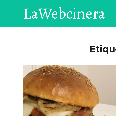
LaWebcinera
Etiqu