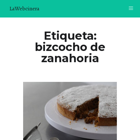
LaWebcinera
RECETAS
Etiqueta:
bizcocho de
VIDEORECETAS
zanahoria
CONTACTO
SOBRE MÍ
¿TE GUSTARÍA UNIRTE A NUESTRA AVENTURA GASTRON
ÓMICA?
ÚNETE A LA NEWSLETTER
RECOMENDACIONES