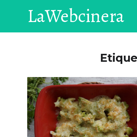
LaWebcinera
Etique