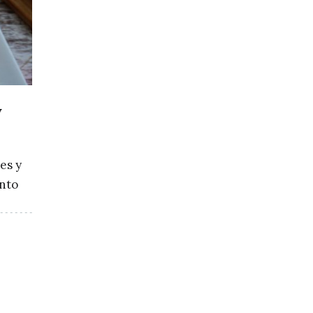
y
es y
ento