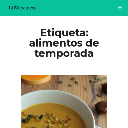
LaWebcinera
RECETAS
Etiqueta:
alimentos de
VIDEORECETAS
temporada
CONTACTO
SOBRE MÍ
¿TE GUSTARÍA UNIRTE A NUESTRA AVENTURA GASTRON
ÓMICA?
ÚNETE A LA NEWSLETTER
RECOMENDACIONES