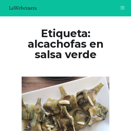
LaWebcinera
RECETAS
Etiqueta:
alcachofas en
VIDEORECETAS
salsa verde
CONTACTO
SOBRE MÍ
¿TE GUSTARÍA UNIRTE A NUESTRA AVENTURA GASTRON
ÓMICA?
ÚNETE A LA NEWSLETTER
RECOMENDACIONES