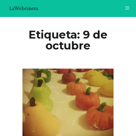
LaWebcinera
RECETAS
Etiqueta:
9 de
octubre
VIDEORECETAS
CONTACTO
SOBRE MÍ
¿TE GUSTARÍA UNIRTE A NUESTRA AVENTURA GASTRON
ÓMICA?
ÚNETE A LA NEWSLETTER
RECOMENDACIONES