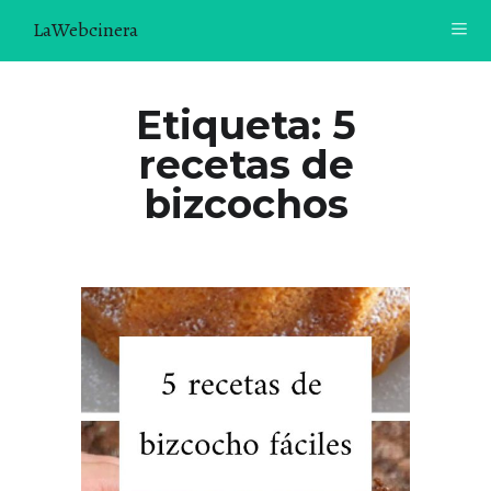
LaWebcinera
RECETAS
Etiqueta:
5
recetas de
VIDEORECETAS
bizcochos
CONTACTO
SOBRE MÍ
¿TE GUSTARÍA UNIRTE A NUESTRA AVENTURA GASTRON
ÓMICA?
ÚNETE A LA NEWSLETTER
RECOMENDACIONES