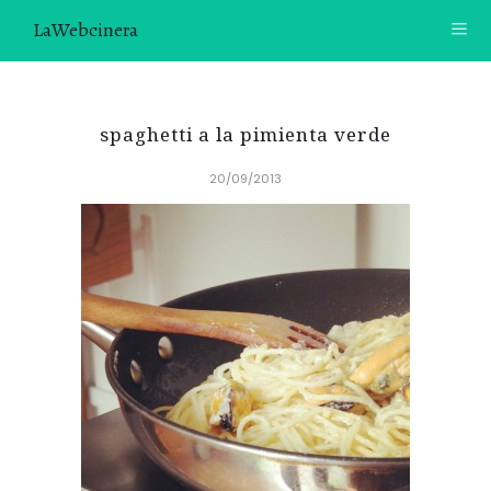
LaWebcinera
RECETAS
spaghetti a la pimienta verde
VIDEORECETAS
20/09/2013
CONTACTO
SOBRE MÍ
¿TE GUSTARÍA UNIRTE A NUESTRA AVENTURA GASTRON
ÓMICA?
ÚNETE A LA NEWSLETTER
RECOMENDACIONES