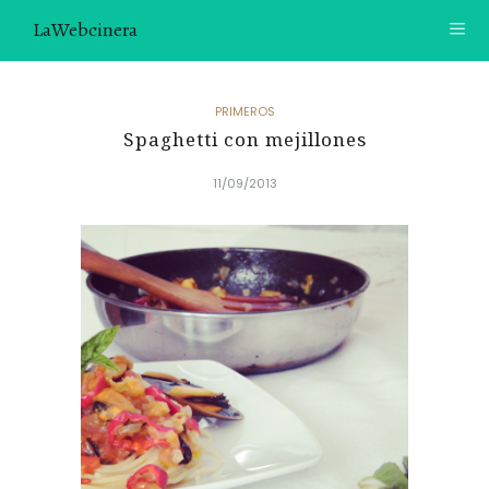
LaWebcinera
RECETAS
PRIMEROS
Spaghetti con mejillones
VIDEORECETAS
11/09/2013
CONTACTO
SOBRE MÍ
¿TE GUSTARÍA UNIRTE A NUESTRA AVENTURA GASTRON
ÓMICA?
ÚNETE A LA NEWSLETTER
RECOMENDACIONES