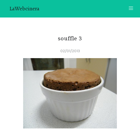
LaWebcinera
RECETAS
souffle 3
VIDEORECETAS
02/01/2013
CONTACTO
SOBRE MÍ
¿TE GUSTARÍA UNIRTE A NUESTRA AVENTURA GASTRON
ÓMICA?
ÚNETE A LA NEWSLETTER
RECOMENDACIONES