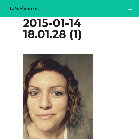
LaWebcinera
2015-01-14
RECETAS
18.01.28 (1)
VIDEORECETAS
CONTACTO
SOBRE MÍ
¿TE GUSTARÍA UNIRTE A NUESTRA AVENTURA GASTRON
ÓMICA?
ÚNETE A LA NEWSLETTER
RECOMENDACIONES