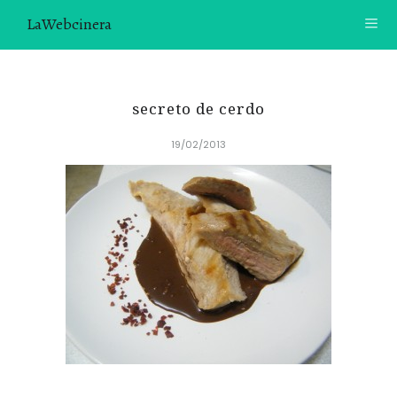
LaWebcinera
RECETAS
secreto de cerdo
VIDEORECETAS
19/02/2013
CONTACTO
SOBRE MÍ
¿TE GUSTARÍA UNIRTE A NUESTRA AVENTURA GASTRON
ÓMICA?
ÚNETE A LA NEWSLETTER
RECOMENDACIONES