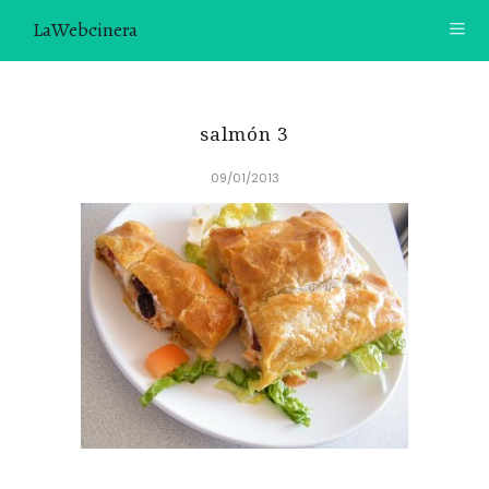
LaWebcinera
RECETAS
salmón 3
VIDEORECETAS
09/01/2013
CONTACTO
SOBRE MÍ
¿TE GUSTARÍA UNIRTE A NUESTRA AVENTURA GASTRON
ÓMICA?
ÚNETE A LA NEWSLETTER
RECOMENDACIONES