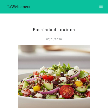
LaWebcinera
RECETAS
Ensalada de quinoa
VIDEORECETAS
07/01/2026
CONTACTO
SOBRE MÍ
¿TE GUSTARÍA UNIRTE A NUESTRA AVENTURA GASTRON
ÓMICA?
ÚNETE A LA NEWSLETTER
RECOMENDACIONES