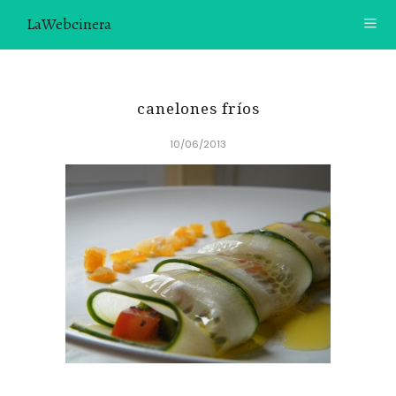
LaWebcinera
RECETAS
canelones fríos
VIDEORECETAS
10/06/2013
CONTACTO
SOBRE MÍ
¿TE GUSTARÍA UNIRTE A NUESTRA AVENTURA GASTRON
ÓMICA?
ÚNETE A LA NEWSLETTER
RECOMENDACIONES