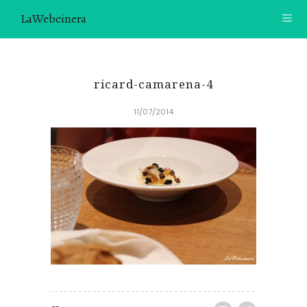
LaWebcinera
RECETAS
ricard-camarena-4
VIDEORECETAS
11/07/2014
CONTACTO
SOBRE MÍ
¿TE GUSTARÍA UNIRTE A NUESTRA AVENTURA GASTRON
ÓMICA?
ÚNETE A LA NEWSLETTER
RECOMENDACIONES