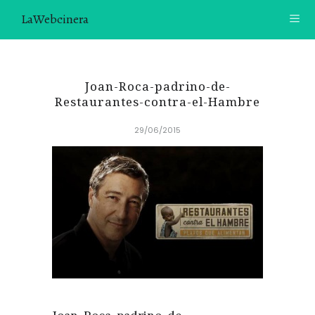
LaWebcinera
RECETAS
Joan-Roca-padrino-de-
VIDEORECETAS
Restaurantes-contra-el-Hambre
29/06/2015
CONTACTO
SOBRE MÍ
¿TE GUSTARÍA UNIRTE A NUESTRA AVENTURA GASTRON
ÓMICA?
ÚNETE A LA NEWSLETTER
RECOMENDACIONES