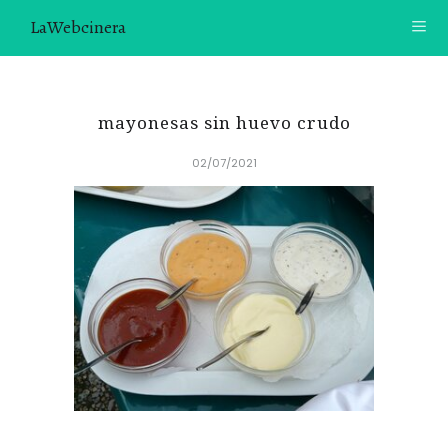
LaWebcinera
RECETAS
mayonesas sin huevo crudo
VIDEORECETAS
02/07/2021
CONTACTO
SOBRE MÍ
¿TE GUSTARÍA UNIRTE A NUESTRA AVENTURA GASTRON
ÓMICA?
ÚNETE A LA NEWSLETTER
RECOMENDACIONES