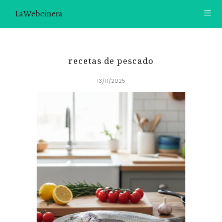
LaWebcinera
RECETAS
recetas de pescado
VIDEORECETAS
13/11/2025
CONTACTO
SOBRE MÍ
¿TE GUSTARÍA UNIRTE A NUESTRA AVENTURA GASTRON
ÓMICA?
ÚNETE A LA NEWSLETTER
RECOMENDACIONES