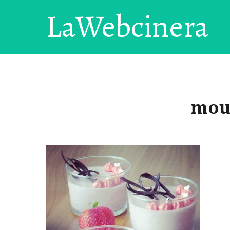
LaWebcinera
mous