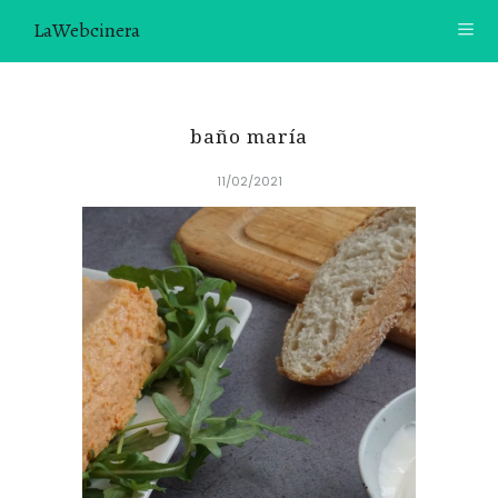
LaWebcinera
RECETAS
baño maría
VIDEORECETAS
11/02/2021
CONTACTO
SOBRE MÍ
¿TE GUSTARÍA UNIRTE A NUESTRA AVENTURA GASTRON
ÓMICA?
ÚNETE A LA NEWSLETTER
RECOMENDACIONES